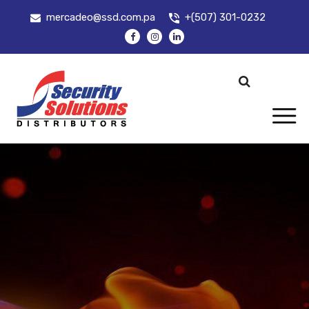
mercadeo@ssd.com.pa
+(507) 301-0232