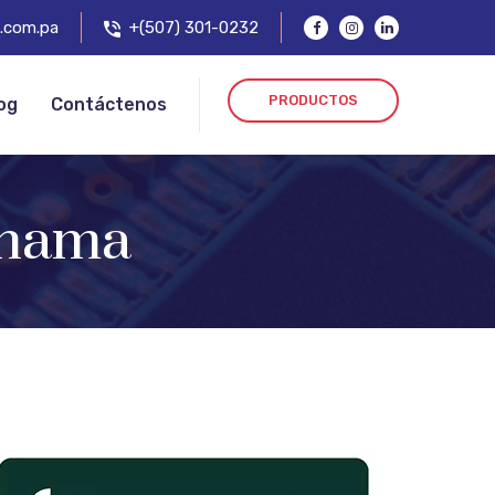
.com.pa
+(507) 301-0232
PRODUCTOS
og
Contáctenos
anama