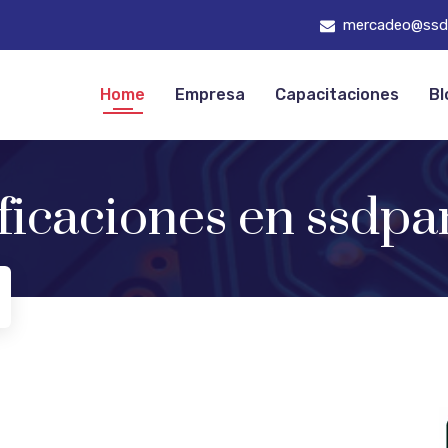
mercadeo@ssd
Home
Empresa
Capacitaciones
Bl
ificaciones en ssdp