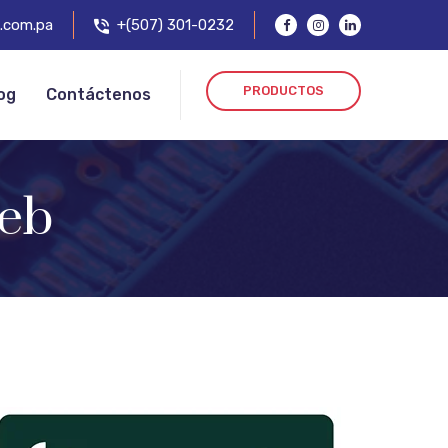
.com.pa
+(507) 301-0232
PRODUCTOS
og
Contáctenos
eb