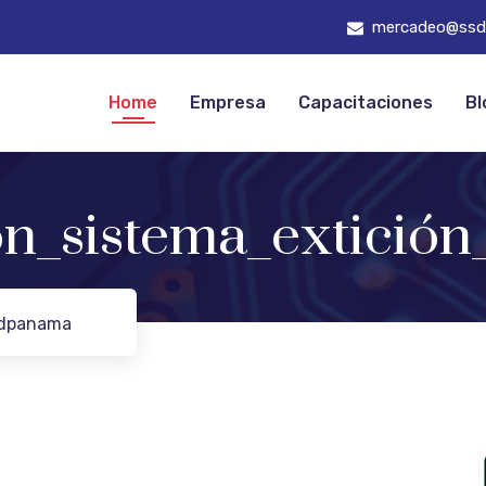
mercadeo@ssd
Home
Empresa
Capacitaciones
Bl
ón_sistema_extició
sdpanama