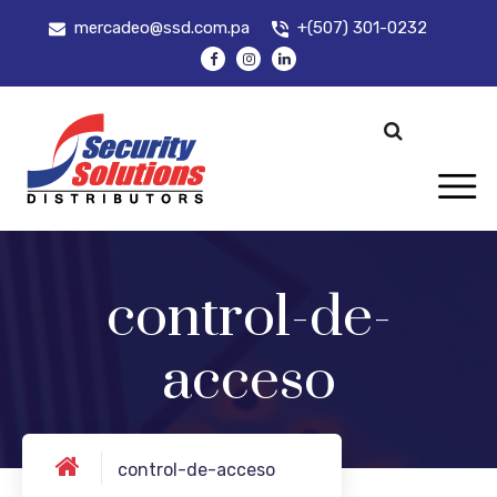
mercadeo@ssd.com.pa
+(507) 301-0232
control-de-
acceso
control-de-acceso