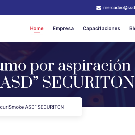
mercadeo@ssd
Home
Empresa
Capacitaciones
Bl
umo por aspiració
ASD” SECURITON
SecuriSmoke ASD” SECURITON