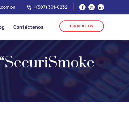
.com.pa
+(507) 301-0232
PRODUCTOS
og
Contáctenos
n “SecuriSmoke