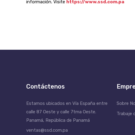
información. Visite
https://www.ssd.com.pa
Contáctenos
Empr
Estamos ubicados en Vía España entre
Sobre N
calle 87 Oeste y calle 7tma Oeste.
Trabaje 
Panamá, República de Panamá
ventas@ssd.com.pa