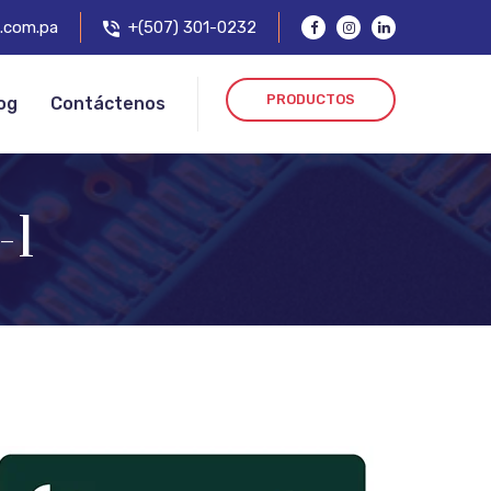
.com.pa
+(507) 301-0232
PRODUCTOS
og
Contáctenos
-1