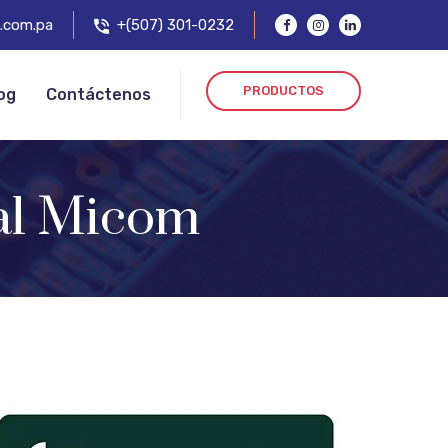
.com.pa
+(507) 301-0232
PRODUCTOS
og
Contáctenos
al Micom