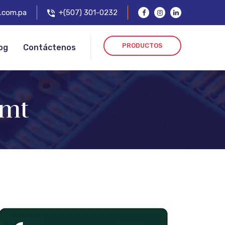
.com.pa
+(507) 301-0232
PRODUCTOS
og
Contáctenos
4mt