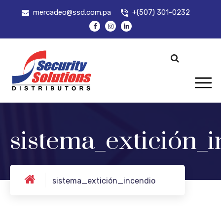
mercadeo@ssd.com.pa
+(507) 301-0232
sistema_extición_
sistema_extición_incendio