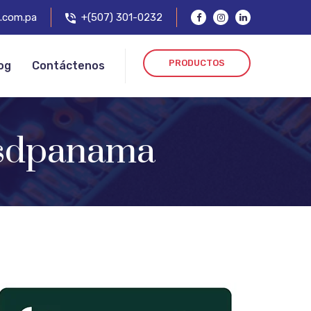
.com.pa
+(507) 301-0232
PRODUCTOS
og
Contáctenos
 ssdpanama