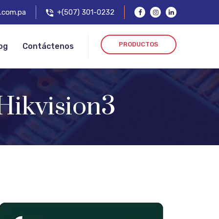
.com.pa
+(507) 301-0232
PRODUCTOS
og
Contáctenos
Hikvision3