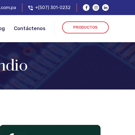
.com.pa
+(507) 301-0232
PRODUCTOS
og
Contáctenos
ndio