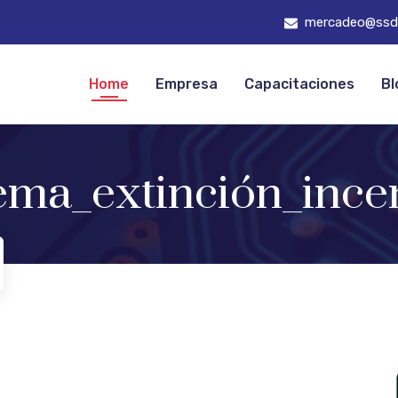
mercadeo@ssd
Home
Empresa
Capacitaciones
Bl
tema_extinción_ince