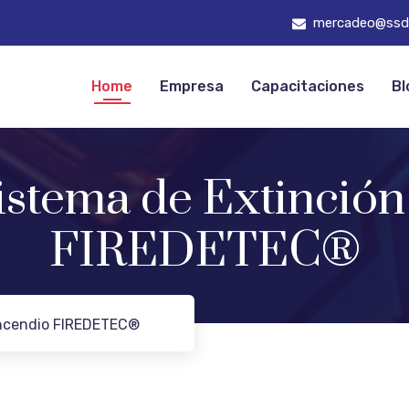
mercadeo@ssd
Home
Empresa
Capacitaciones
Bl
istema de Extinción
FIREDETEC®
Incendio FIREDETEC®