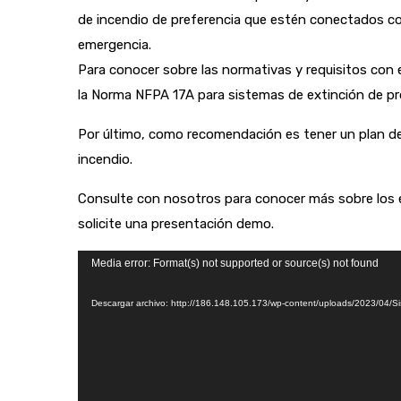
de incendio de preferencia que estén conectados con 
emergencia.
Para conocer sobre las normativas y requisitos con 
la Norma NFPA 17A para sistemas de extinción de 
Por último, como recomendación es tener un plan d
incendio.
Consulte con nosotros para conocer más sobre los e
solicite una presentación demo.
Reproductor
Media error: Format(s) not supported or source(s) not found
de
Descargar archivo: http://186.148.105.173/wp-content/uploads/2023/04/
vídeo